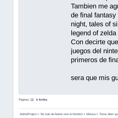
Tambien me agr
de final fantasy
night, tales of
legend of zelda
Con decirte qu
juegos del nin
primeros de fina
sera que mis gu
Páginas: [
1
]
Ir Arriba
AnimeProject
»
No solo de Anime vive el Hombre
»
Música
»
Tema:
Aber qu