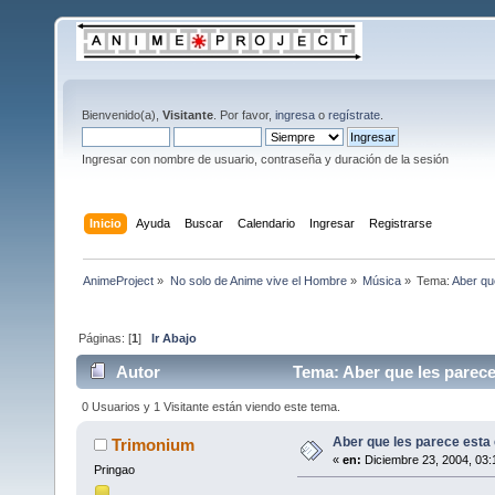
Bienvenido(a),
Visitante
. Por favor,
ingresa
o
regístrate
.
Ingresar con nombre de usuario, contraseña y duración de la sesión
Inicio
Ayuda
Buscar
Calendario
Ingresar
Registrarse
AnimeProject
»
No solo de Anime vive el Hombre
»
Música
»
Tema:
Aber qu
Páginas: [
1
]
Ir Abajo
Autor
Tema: Aber que les parece
0 Usuarios y 1 Visitante están viendo este tema.
Aber que les parece esta
Trimonium
«
en:
Diciembre 23, 2004, 03:
Pringao