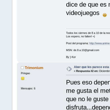
dice de que es 
videojuegos
Todos los viernes de 8 a 10 de la 
Los espero, no falten! =)
Post del programa:
http://www.anim
MSN: de.8.a.10@gmail.com
By ]-Kor
Aber que les parece esta
Trimonium
«
Respuesta #2 en:
Diciembre
Pringao
Pues eso depend
Mensajes: 6
me gusta el met
que no le guste 
disfruta...depen