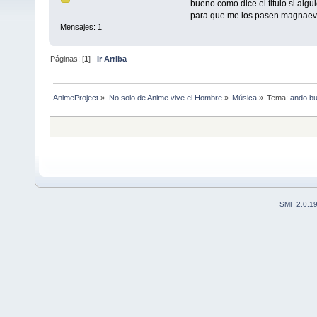
bueno como dice el titulo si algu
para que me los pasen magnaev
Mensajes: 1
Páginas: [
1
]
Ir Arriba
AnimeProject
»
No solo de Anime vive el Hombre
»
Música
»
Tema:
ando bu
SMF 2.0.1