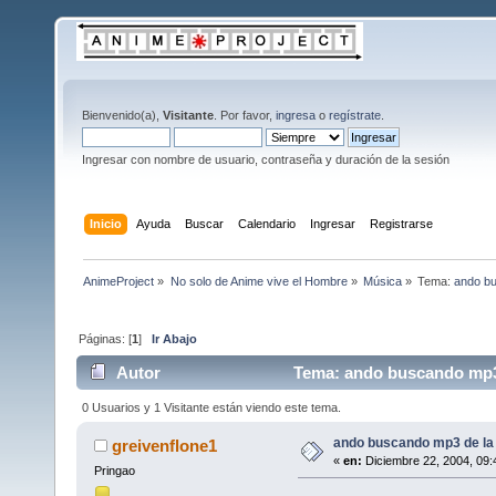
Bienvenido(a),
Visitante
. Por favor,
ingresa
o
regístrate
.
Ingresar con nombre de usuario, contraseña y duración de la sesión
Inicio
Ayuda
Buscar
Calendario
Ingresar
Registrarse
AnimeProject
»
No solo de Anime vive el Hombre
»
Música
»
Tema:
ando bu
Páginas: [
1
]
Ir Abajo
Autor
Tema: ando buscando mp3 d
0 Usuarios y 1 Visitante están viendo este tema.
ando buscando mp3 de la 
greivenflone1
«
en:
Diciembre 22, 2004, 09:
Pringao