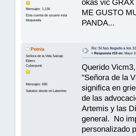
okas vic GRA
Mensajes: 1,136
ME GUSTO M
Esta cuenta de usuario esta
PANDA...
bloqueada.
Re: Si has llegado a los 
Potnia
«
Respuesta #10 en:
Mayo 18
Señora de la Vida Salvaje
Elders
Querido Vicm3, 
Cyberpunk
"Señora de la V
Mensajes: 695
significa en gri
Saludos desde mi Laberinto
de las advocac
Artemis y las 
general. No im
personalizado p