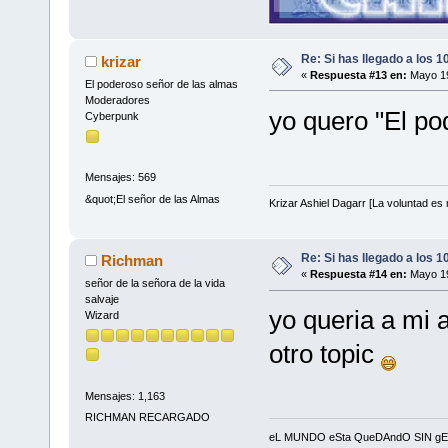
Re: Si has llegado a los 
krizar
«
Respuesta #13 en:
Mayo 19
El poderoso señor de las almas
Moderadores
yo quero "El po
Cyberpunk
Mensajes: 569
&quot;El señor de las Almas
Krizar Ashiel Dagarr [La voluntad es m
Re: Si has llegado a los 
Richman
«
Respuesta #14 en:
Mayo 19
señor de la señora de la vida
salvaje
yo queria a mi 
Wizard
otro topic
Mensajes: 1,163
RICHMAN RECARGADO
eL MUNDO eSta QueDAndO SIN gEnIOS