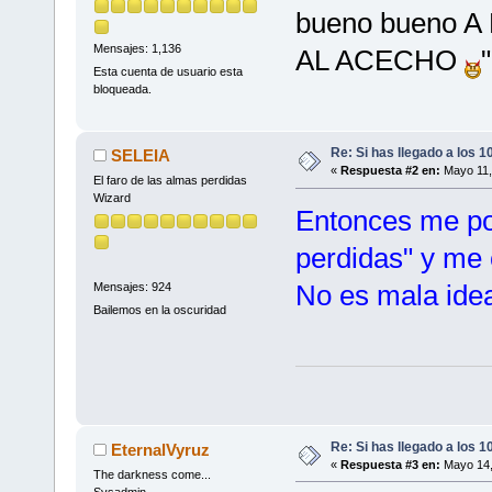
bueno bueno 
Mensajes: 1,136
AL ACECHO
Esta cuenta de usuario esta
bloqueada.
Re: Si has llegado a los 
SELEIA
«
Respuesta #2 en:
Mayo 11,
El faro de las almas perdidas
Wizard
Entonces me pon
perdidas" y me 
No es mala idea
Mensajes: 924
Bailemos en la oscuridad
Re: Si has llegado a los 
EternalVyruz
«
Respuesta #3 en:
Mayo 14,
The darkness come...
Sysadmin