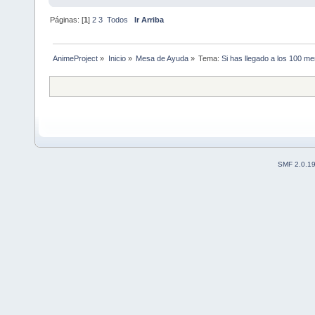
Páginas: [
1
]
2
3
Todos
Ir Arriba
AnimeProject
»
Inicio
»
Mesa de Ayuda
»
Tema:
Si has llegado a los 100 m
SMF 2.0.1