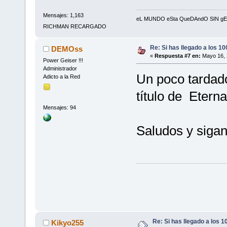
Mensajes: 1,163
eL MUNDO eSta QueDAndO SIN gEnIOS
RICHMAN RECARGADO
Re: Si has llegado a los 1
DEMOss
«
Respuesta #7 en:
Mayo 16, 
Power Geiser !!!
Administrador
Un poco tardado
Adicto a la Red
título de Eterna
Mensajes: 94
Saludos y sigan
Re: Si has llegado a los 
Kikyo255