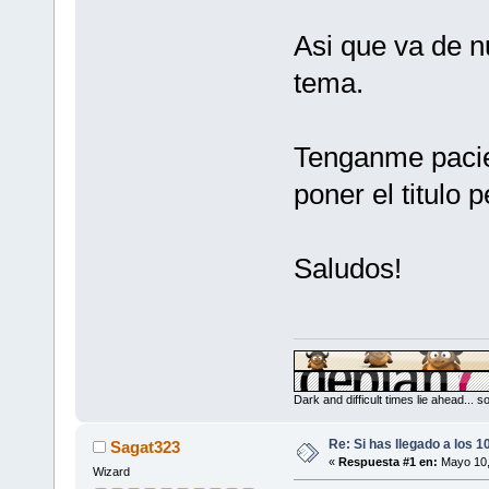
Asi que va de n
tema.
Tenganme pacie
poner el titulo 
Saludos!
Dark and difficult times lie ahead... 
Re: Si has llegado a los 
Sagat323
«
Respuesta #1 en:
Mayo 10,
Wizard