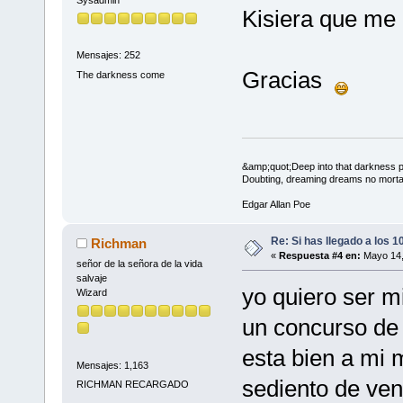
Kisiera que me
Mensajes: 252
Gracias
The darkness come
&amp;quot;Deep into that darkness pe
Doubting, dreaming dreams no morta
Edgar Allan Poe
Re: Si has llegado a los 
Richman
«
Respuesta #4 en:
Mayo 14,
señor de la señora de la vida
salvaje
yo quiero ser m
Wizard
un concurso de
esta bien a mi 
Mensajes: 1,163
sediento de ve
RICHMAN RECARGADO