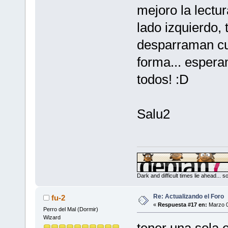
mejoro la lectur
lado izquierdo,
desparraman cu
forma... espera
todos! :D
Salu2
Dark and difficult times lie ahead... 
Re: Actualizando el Foro
fu-2
«
Respuesta #17 en:
Marzo 0
Perro del Mal (Dormir)
Wizard
tener una sola 