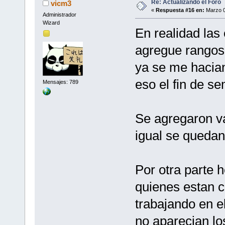
Re: Actualizando el Foro
vicm3
«
Respuesta #16 en:
Marzo 0
Administrador
Wizard
En realidad las 
agregue rangos, 
ya se me hacian 
eso el fin de s
Mensajes: 789
Se agregaron va
igual se quedan
Por otra parte 
quienes estan c
trabajando en el
no aparecian lo