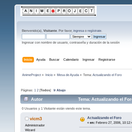
Bienvenido(a),
Visitante
. Por favor,
ingresa
o
regístrate
.
Ingresar con nombre de usuario, contraseña y duración de la sesión
Inicio
Ayuda
Buscar
Calendario
Ingresar
Registrarse
AnimeProject
»
Inicio
»
Mesa de Ayuda
»
Tema:
Actualizando el Foro
Páginas:
1
2
[
Todos
]
Ir Abajo
Autor
Tema: Actualizando el For
0 Usuarios y 1 Visitante están viendo este tema.
Actualizando el Foro
vicm3
«
en:
Febrero 27, 2006, 10:12:
Administrador
Wizard