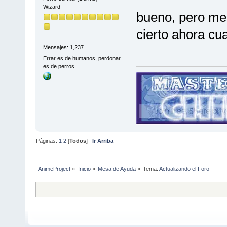
Wizard
bueno, pero me
cierto ahora cu
Mensajes: 1,237
Errar es de humanos, perdonar
es de perros
Páginas:
1
2
[
Todos
]
Ir Arriba
AnimeProject
»
Inicio
»
Mesa de Ayuda
»
Tema:
Actualizando el Foro