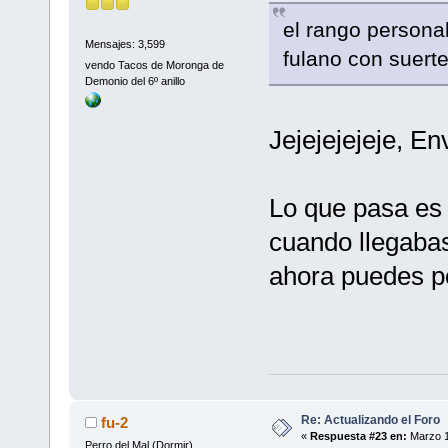
el rango personal
Mensajes: 3,599
fulano con suert
vendo Tacos de Moronga de
Demonio del 6º anillo
Jejejejejeje, En
Lo que pasa es
cuando llegabas
ahora puedes p
Re: Actualizando el Foro
fu-2
«
Respuesta #23 en:
Marzo 1
Perro del Mal (Dormir)