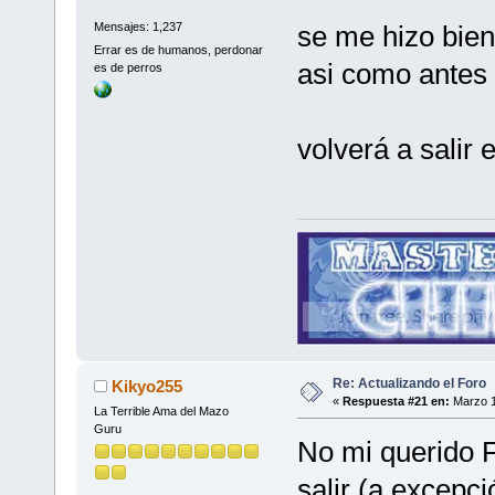
se me hizo bien
Mensajes: 1,237
Errar es de humanos, perdonar
asi como antes 
es de perros
volverá a salir
Re: Actualizando el Foro
Kikyo255
«
Respuesta #21 en:
Marzo 1
La Terrible Ama del Mazo
Guru
No mi querido F
salir (a excepc