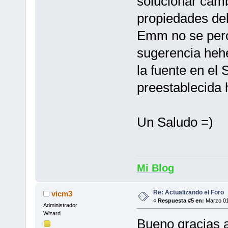
solucionar camb
propiedades del
Emm no se pero
sugerencia hehe
la fuente en el
preestablecida 
Un Saludo =)
Mi Blog
Re: Actualizando el Foro
vicm3
«
Respuesta #5 en:
Marzo 01
Administrador
Wizard
Bueno gracias 