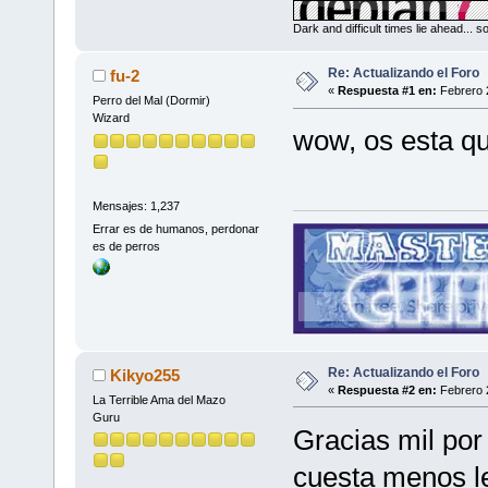
Dark and difficult times lie ahead... 
Re: Actualizando el Foro
fu-2
«
Respuesta #1 en:
Febrero 2
Perro del Mal (Dormir)
Wizard
wow, os esta qu
Mensajes: 1,237
Errar es de humanos, perdonar
es de perros
Re: Actualizando el Foro
Kikyo255
«
Respuesta #2 en:
Febrero 2
La Terrible Ama del Mazo
Guru
Gracias mil por 
cuesta menos l