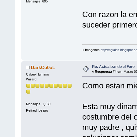
Mensajes: 695
Con razon la en
suceder primero,
+ Imagenes
http://aglaias.blogspot.c
Re: Actualizando el Foro
DarkCo0oL
«
Respuesta #4 en:
Marzo 01
Cyber-Humano
Wizard
Como estan mi
Esta muy dinami
Mensajes: 1,139
Retired, be pro
costumbre del o
muy padre , qui