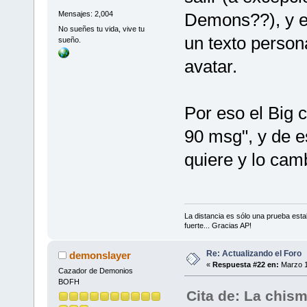
Demons??), y e
Mensajes: 2,004
No sueñes tu vida, vive tu
un texto persona
sueño.
avatar.
Por eso el Big c
90 msg", y de e
quiere y lo ca
La distancia es sólo una prueba est
fuerte... Gracias AP!
Re: Actualizando el Foro
demonslayer
«
Respuesta #22 en:
Marzo 1
Cazador de Demonios
BOFH
Cita de: La chis