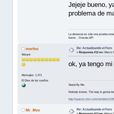
Jejeje bueno, y
problema de ma
La distancia es sólo una prueba est
fuerte... Gracias AP!
Re: Actualizando el Foro
morfeo
«
Respuesta #12 en:
Marzo 0
Wizard
ok, ya tengo mi á
Mensajes: 1,371
El Dios de los sueños
Stand By Me.
Nobody knows. The way is gonna be
http://spaces.msn.com/members/19
Re: Actualizando el Foro
Mr_Mex
«
Respuesta #13 en:
Marzo 0