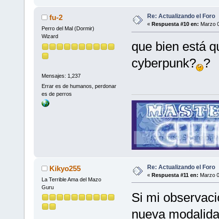
Re: Actualizando el Foro
fu-2
«
Respuesta #10 en:
Marzo 0
Perro del Mal (Dormir)
Wizard
que bien está 
cyberpunk?
?
Mensajes: 1,237
Errar es de humanos, perdonar
es de perros
Re: Actualizando el Foro
Kikyo255
«
Respuesta #11 en:
Marzo 0
La Terrible Ama del Mazo
Guru
Si mi observac
nueva modalidad