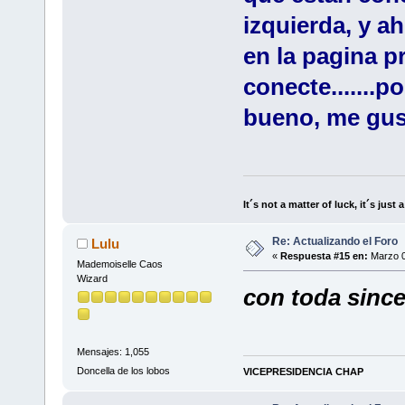
izquierda, y a
en la pagina p
conecte.......
bueno, me gu
It´s not a matter of luck, it´s just 
Re: Actualizando el Foro
Lulu
«
Respuesta #15 en:
Marzo 0
Mademoiselle Caos
Wizard
con toda sincer
Mensajes: 1,055
Doncella de los lobos
VICEPRESIDENCIA CHAP