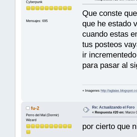
Cyberpunk
Que conste que 
Mensajes: 695
que he estado v
cuando estas e
tus posteos vay
ir incrementedo
para pasar al si
+ Imagenes
http://aglaias.blogspot.c
Re: Actualizando el Foro
fu-2
«
Respuesta #20 en:
Marzo 0
Perro del Mal (Dormir)
Wizard
por cierto que 