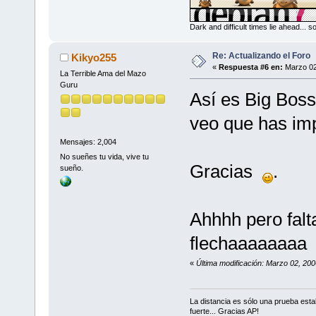
Dark and difficult times lie ahead... 
Re: Actualizando el Foro
Kikyo255
«
Respuesta #6 en:
Marzo 02
La Terrible Ama del Mazo
Guru
Así es Big Boss!
veo que has im
Mensajes: 2,004
No sueñes tu vida, vive tu
Gracias
.
sueño.
Ahhhh pero falt
flechaaaaaaa
«
Última modificación: Marzo 02, 20
La distancia es sólo una prueba est
fuerte... Gracias AP!