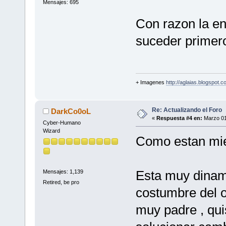
Mensajes: 695
Con razon la en
suceder primero,
+ Imagenes
http://aglaias.blogspot.c
Re: Actualizando el Foro
DarkCo0oL
«
Respuesta #4 en:
Marzo 01
Cyber-Humano
Wizard
Como estan mi
Esta muy dinami
Mensajes: 1,139
Retired, be pro
costumbre del o
muy padre , qui