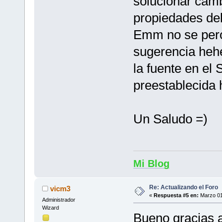
solucionar camb
propiedades del
Emm no se pero
sugerencia hehe
la fuente en el
preestablecida 
Un Saludo =)
Mi Blog
Re: Actualizando el Foro
vicm3
«
Respuesta #5 en:
Marzo 01
Administrador
Wizard
Bueno gracias 