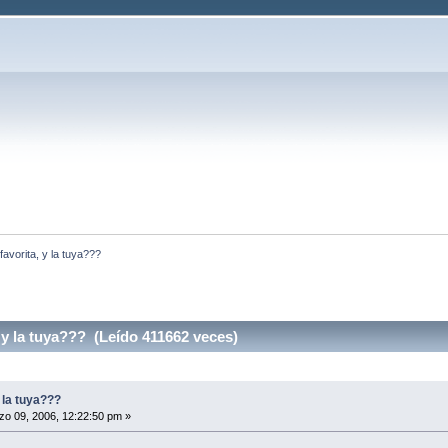
 favorita, y la tuya???
 y la tuya??? (Leído 411662 veces)
y la tuya???
o 09, 2006, 12:22:50 pm »