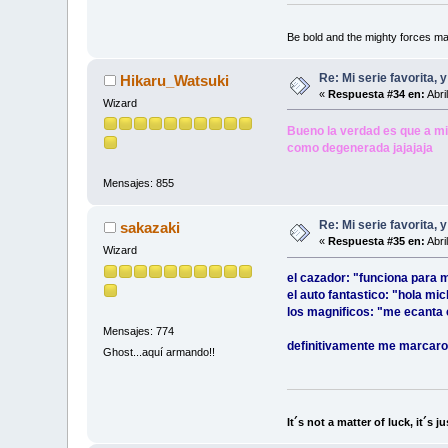
Be bold and the mighty forces m
Re: Mi serie favorita, 
Hikaru_Watsuki
«
Respuesta #34 en:
Abri
Wizard
Bueno la verdad es que a mi.
como degenerada jajajaja
Mensajes: 855
Re: Mi serie favorita, 
sakazaki
«
Respuesta #35 en:
Abri
Wizard
el cazador: "funciona para 
el auto fantastico: "hola mi
los magnificos: "me ecanta 
Mensajes: 774
definitivamente me marcaron
Ghost...aquí armando!!
It´s not a matter of luck, it´s j