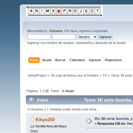
Bienvenido(a),
Visitante
. Por favor,
ingresa
o
regístrate
.
Ingresar con nombre de usuario, contraseña y duración de la sesión
Inicio
Ayuda
Buscar
Calendario
Ingresar
Registrarse
AnimeProject
»
No solo de Anime vive el Hombre
»
TV
»
Tema:
Mi serie
Páginas:
1
2
[
3
]
Todos
Ir Abajo
Autor
Tema: Mi serie favorita,
0 Usuarios y 1 Visitante están viendo este tema.
Re: Mi serie favorita, 
Kikyo255
«
Respuesta #30 en:
Marz
La Terrible Ama del Mazo
Guru