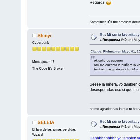
Regardz,
Sometimes it´s the smallest decis
Re: Mi serie favorita, 
Shinyi
«
Respuesta #40 en:
Mayo
Cyberpunk
Cita de: Richman en Mayo 01, 2
ok señores esperen
Mensajes: 447
ami me encanta la niuñera la ve
The Code It's Broken
tambien me gusta mucho 24 y no
Seeee la niñera, yo tambien 
desesperadas eso si que me 
no me agradescas lo que te he da
Re: Mi serie favorita, 
SELEIA
«
Respuesta #41 en:
Mayo
El faro de las almas perdidas
Wizard
Uahhhhhhhhhh yo tambien veia