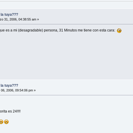
y la tuya???
o 31, 2006, 04:38:55 am »
 que es a mi (desagradable) persona, 31 Minutos me tiene con esta cara:
y la tuya???
l 06, 2006, 09:54:06 pm »
ita es 24!!!!