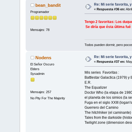
Re: Mi serie favorita, 
bean_bandit
«
Respuesta #36 en:
Abri
Programador
Tengo 2 favoritas: Los duqu
Se diría que ésta última fué 
Mensajes: 78
Todos pueden dormir, pero poco
Re: Mi serie favorita, 
Nodens
«
Respuesta #37 en:
Mayo
El Señor Oscuro
Elders
Mis series Favoritas :
Sysadmin
Battlestar Galactica (1979) y
E.R.
The Equalizer
Mensajes: 257
Doctor Who (la etapa de 1980
el planeta de los simios (la 
No Pity For The Majority
Fuga en el siglo XXIII (logan's
Guerrero del Camino
The hitchhiker (el caminante)
Tales from the darkside (histo
Twilight zone (dimension des