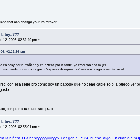
ions that can change your life forever.
y la tuya???
 12, 2006, 02:31:49 pm »
006, 02:21:36 pm
o en sony por la mañana y en azteca por la tarde, yo creci con esa mujer
 me pierdo por motivo alguno "esposas deseperadas" esa eva longoria es otro nivel
creci con esa serie pro como soy un baboso que no tiene cable solo la puedo ver p
gusto.
do, porque me fue dado solo pra ti...
y la tuya???
 12, 2006, 02:55:01 pm »
 la niñera!!! La nanyyyyyyyyyyy xD es genial. Y 24, bueno, algo. En cuanto a muj