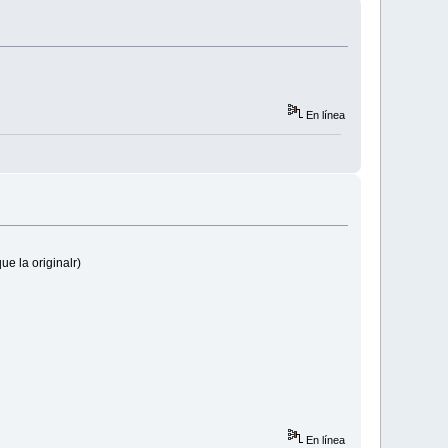
En línea
e la originalr)
En línea