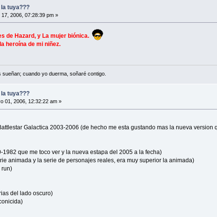
y la tuya???
l 17, 2006, 07:28:39 pm »
es de Hazard, y La mujer biónica.
la heroína de mi niñez.
s sueñan; cuando yo duerma, soñaré contigo.
y la tuya???
 01, 2006, 12:32:22 am »
 Battlestar Galactica 2003-2006 (de hecho me esta gustando mas la nueva version qu
-1982 que me toco ver y la nueva estapa del 2005 a la fecha)
serie animada y la serie de personajes reales, era muy superior la animada)
 run)
rias del lado oscuro)
conicida)