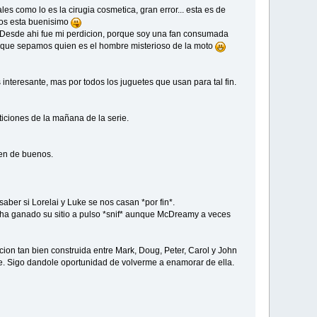
s como lo es la cirugia cosmetica, gran error... esta es de
llos esta buenisimo
 Desde ahi fue mi perdicion, porque soy una fan consumada
que sepamos quien es el hombre misterioso de la moto
interesante, mas por todos los juguetes que usan para tal fin.
ticiones de la mañana de la serie.
aen de buenos.
saber si Lorelai y Luke se nos casan *por fin*.
e ha ganado su sitio a pulso *snif* aunque McDreamy a veces
ccion tan bien construida entre Mark, Doug, Peter, Carol y John
e. Sigo dandole oportunidad de volverme a enamorar de ella.