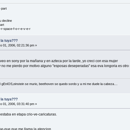
 part
u decline
art
r-space-f-o-r-e-v-e-r
y la tuya???
 01, 2006, 02:21:36 pm »
veo en sony por la mañana y en azteca por la tarde, yo creci con esa mujer
no me pierdo por motivo alguno "esposas deseperadas" esa eva longoria es otro 
IOS,einstein se murio, beethoven se quedo sordo y a mi me duele la cabeza....
y la tuya???
 01, 2006, 03:31:40 pm »
estaba en etapa crio-ve-caricaturas.
-se-que que me llama la atencion.