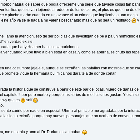
morbo natural de saber que podia ofrecerme una serie que tuviese cosas tan banale
 ver los lios que se van tejiendo alrededor de los doctores, el plus es que uno de e
ver x pinche morbo cuando en un avance vi un crimen que implicaba a una monja.
a este año ya se le haga a mi Valens pescar algo mas que no sea un resfriado
y 
me llamo la atencion, eso de ser policias que investigan de pe a pa un homicidio es 
l" en verdad existe.
e cada que Lady Heather hace sus apariciones.
e a ver cuando krube tuvo a bien estar en casa, y como se aburria, se chuto las repe
n una costumbre jejejeje, aunque se extrañan las batallas con mostros que se c
que promete y que la hermana bulimica nos dara tela de donde cortar.
agrada la historia que se construye a partir de este par de locas. Muero de ganas de 
el capitulo 2 por puro morbo y porque las series de medicos nos gustan. Y esta s
lo wy que es
snif
o.
 siento cariño por nadie en especial. Uhm :/ al principio me agradaba por la intera
hora la siento extraña porque hay nuevos personajes que no acaban de convencerm
ca, me encanta y amo al Dr. Dorian es tan babas