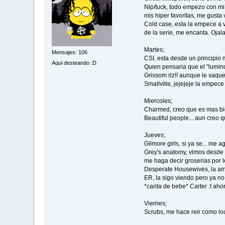
Nip/tuck, todo empezo con mi 
mis hiper favoritas, me gusta
Cold case, esta la empece a 
de la serie, me encanta. Ojal
Martes;
Mensajes: 106
CSI, esta desde un principio 
Aqui desteando :D
Quien pensaria que el "lumino
Grissom rlz!! aunque le saqu
Smallville, jejejeje la empec
Miercoles;
Charmed, creo que es mas bie
Beautiful people... aun creo 
Jueves;
Gilmore girls, si ya se... me 
Grey's anatomy, vimos desde 
me haga decir groserias por 
Desperate Housewives, la am
ER, la sigo viendo pero ya no
*carita de bebe* Carter :I a
Viernes;
Scrubs, me hace reir como lo