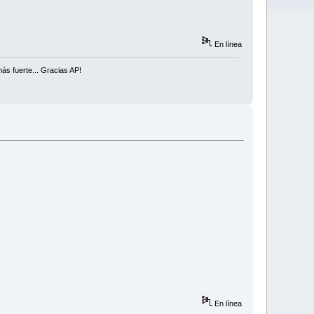
En línea
ás fuerte... Gracias AP!
En línea