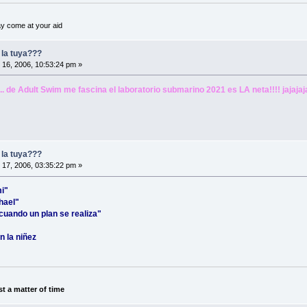
ay come at your aid
y la tuya???
l 16, 2006, 10:53:24 pm »
. de Adult Swim me fascina el laboratorio submarino 2021 es LA neta!!!! jajaja
y la tuya???
l 17, 2006, 03:35:22 pm »
mi"
chael"
cuando un plan se realiza"
 la niñez
ust a matter of time