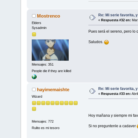
Re: Mi serie favorita, 
Mostrenco
«
Respuesta #32 en:
Marz
Elders
Sysadmin
Pues será el sereno, pero lo
Saludos.
Mensajes: 351
People die if they are killed
Re: Mi serie favorita, 
hayimemaishte
«
Respuesta #33 en:
Abri
Wizard
Hoy mañana y siempre mi favor
Mensajes: 772
Si no preguntenle a cadaver
Rulito es mi tesoro