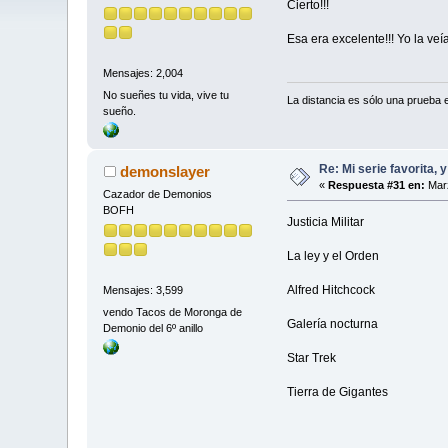
Cierto!!!
Esa era excelente!!! Yo la veí
Mensajes: 2,004
No sueñes tu vida, vive tu
La distancia es sólo una prueba 
sueño.
Re: Mi serie favorita, 
demonslayer
«
Respuesta #31 en:
Marz
Cazador de Demonios
BOFH
Justicia Militar
La ley y el Orden
Alfred Hitchcock
Mensajes: 3,599
vendo Tacos de Moronga de
Galería nocturna
Demonio del 6º anillo
Star Trek
Tierra de Gigantes