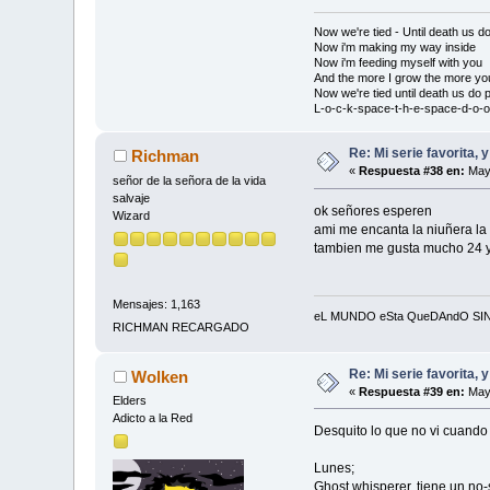
Now we're tied - Until death us do
Now i'm making my way inside
Now i'm feeding myself with you
And the more I grow the more yo
Now we're tied until death us do p
L-o-c-k-space-t-h-e-space-d-o-o-
Re: Mi serie favorita, 
Richman
«
Respuesta #38 en:
Mayo
señor de la señora de la vida
salvaje
ok señores esperen
Wizard
ami me encanta la niuñera la 
tambien me gusta mucho 24 y 
Mensajes: 1,163
eL MUNDO eSta QueDAndO SIN gEn
RICHMAN RECARGADO
Re: Mi serie favorita, 
Wolken
«
Respuesta #39 en:
Mayo
Elders
Adicto a la Red
Desquito lo que no vi cuando 
Lunes;
Ghost whisperer, tiene un no