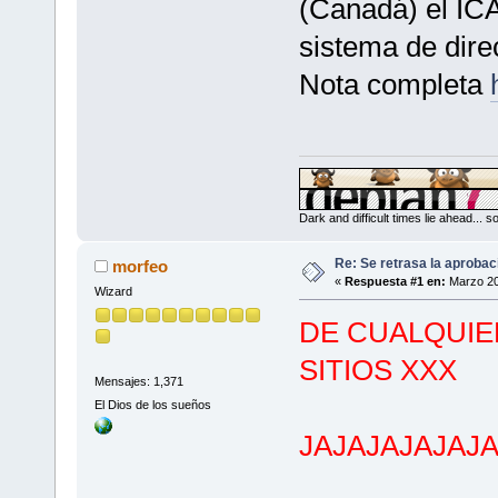
(Canadá) el IC
sistema de dire
Nota completa
Dark and difficult times lie ahead... 
Re: Se retrasa la aprobac
morfeo
«
Respuesta #1 en:
Marzo 20
Wizard
DE CUALQUIE
SITIOS XXX
Mensajes: 1,371
El Dios de los sueños
JAJAJAJAJAJ