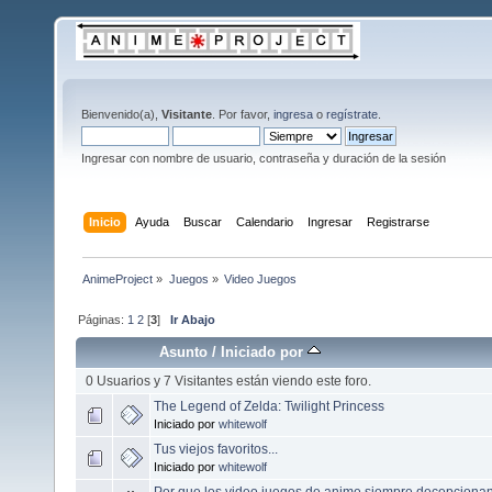
Bienvenido(a),
Visitante
. Por favor,
ingresa
o
regístrate
.
Ingresar con nombre de usuario, contraseña y duración de la sesión
Inicio
Ayuda
Buscar
Calendario
Ingresar
Registrarse
AnimeProject
»
Juegos
»
Video Juegos
Páginas:
1
2
[
3
]
Ir Abajo
Asunto
/
Iniciado por
0 Usuarios y 7 Visitantes están viendo este foro.
The Legend of Zelda: Twilight Princess
Iniciado por
whitewolf
Tus viejos favoritos...
Iniciado por
whitewolf
Por que los video juegos de anime siempre decepciona