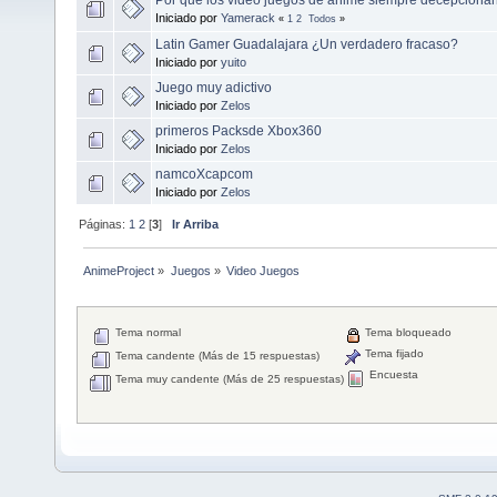
Iniciado por
Yamerack
«
1
2
Todos
»
Latin Gamer Guadalajara ¿Un verdadero fracaso?
Iniciado por
yuito
Juego muy adictivo
Iniciado por
Zelos
primeros Packsde Xbox360
Iniciado por
Zelos
namcoXcapcom
Iniciado por
Zelos
Páginas:
1
2
[
3
]
Ir Arriba
AnimeProject
»
Juegos
»
Video Juegos
Tema normal
Tema bloqueado
Tema fijado
Tema candente (Más de 15 respuestas)
Encuesta
Tema muy candente (Más de 25 respuestas)