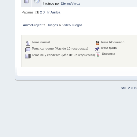
Iniciado por
EternalVyruz
Páginas: [
1
]
2
3
Ir Arriba
AnimeProject
»
Juegos
»
Video Juegos
Tema normal
Tema bloqueado
Tema fijado
Tema candente (Más de 15 respuestas)
Encuesta
Tema muy candente (Más de 25 respuestas)
SMF 2.0.1