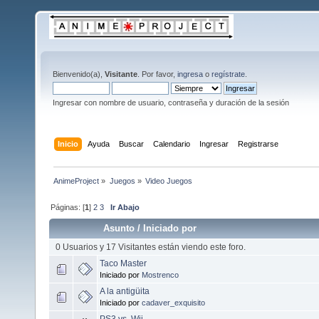
Bienvenido(a),
Visitante
. Por favor,
ingresa
o
regístrate
.
Ingresar con nombre de usuario, contraseña y duración de la sesión
Inicio
Ayuda
Buscar
Calendario
Ingresar
Registrarse
AnimeProject
»
Juegos
»
Video Juegos
Páginas: [
1
]
2
3
Ir Abajo
Asunto
/
Iniciado por
0 Usuarios y 17 Visitantes están viendo este foro.
Taco Master
Iniciado por
Mostrenco
A la antigüita
Iniciado por
cadaver_exquisito
PS3 vs. Wii