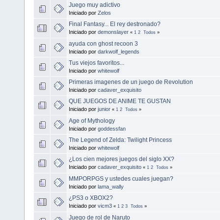
Juego muy adictivo
Iniciado por
Zelos
Final Fantasy... El rey destronado?
Iniciado por
demonslayer
«
1
2
Todos
»
ayuda con ghost recoon 3
Iniciado por
darkwolf_legends
Tus viejos favoritos...
Iniciado por
whitewolf
Primeras imagenes de un juego de Revolution
Iniciado por
cadaver_exquisito
QUE JUEGOS DE ANIME TE GUSTAN
Iniciado por
junior
«
1
2
Todos
»
Age of Mythology
Iniciado por
goddessfan
The Legend of Zelda: Twilight Princess
Iniciado por
whitewolf
¿Los cien mejores juegos del siglo XX?
Iniciado por
cadaver_exquisito
«
1
2
Todos
»
MMPORPGS y ustedes cuales juegan?
Iniciado por
lama_wally
¿PS3 o XBOX2?
Iniciado por
vicm3
«
1
2
3
Todos
»
Juego de rol de Naruto