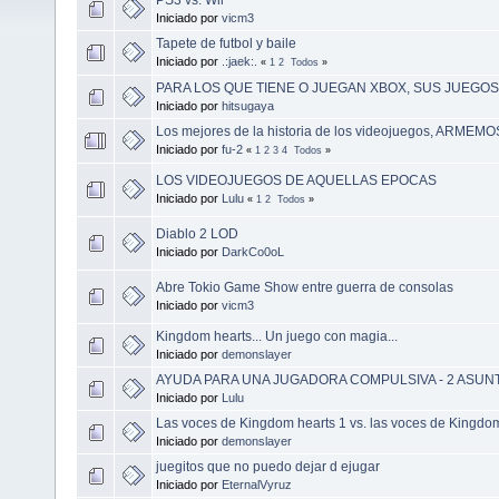
Iniciado por
vicm3
Tapete de futbol y baile
Iniciado por
.:jaek:.
«
1
2
Todos
»
PARA LOS QUE TIENE O JUEGAN XBOX, SUS JUEGO
Iniciado por
hitsugaya
Los mejores de la historia de los videojuegos, ARMEMOS
Iniciado por
fu-2
«
1
2
3
4
Todos
»
LOS VIDEOJUEGOS DE AQUELLAS EPOCAS
Iniciado por
Lulu
«
1
2
Todos
»
Diablo 2 LOD
Iniciado por
DarkCo0oL
Abre Tokio Game Show entre guerra de consolas
Iniciado por
vicm3
Kingdom hearts... Un juego con magia...
Iniciado por
demonslayer
AYUDA PARA UNA JUGADORA COMPULSIVA - 2 ASUN
Iniciado por
Lulu
Las voces de Kingdom hearts 1 vs. las voces de Kingdom
Iniciado por
demonslayer
juegitos que no puedo dejar d ejugar
Iniciado por
EternalVyruz