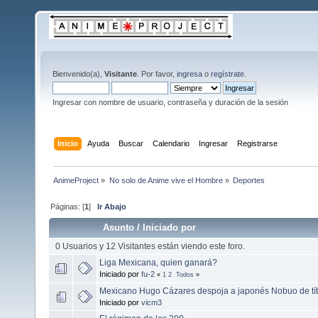
Bienvenido(a),
Visitante
. Por favor,
ingresa
o
regístrate
.
Ingresar con nombre de usuario, contraseña y duración de la sesión
Inicio
Ayuda
Buscar
Calendario
Ingresar
Registrarse
AnimeProject
»
No solo de Anime vive el Hombre
»
Deportes
Páginas: [
1
]
Ir Abajo
Asunto
/
Iniciado por
0 Usuarios y 12 Visitantes están viendo este foro.
Liga Mexicana, quien ganará?
Iniciado por
fu-2
«
1
2
Todos
»
Mexicano Hugo Cázares despoja a japonés Nobuo de tí
Iniciado por
vicm3