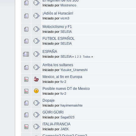
El régimen de los 300
Iniciado por
Mostrenco
¡Adiós al Huracán!
Iniciado por
vicm3
Motociclismo y F1
Iniciado por
SELEIA
FUTBOL ESPAÑOL
Iniciado por
SELEIA
ESPAÑA
Iniciado por
SELEIA
«
1
2
3
Todos
»
Arriba los sultanes
Iniciado por
Yusuke_Urameshi
Mexico, al fin en Europa
Iniciado por
fu-2
Posible nuevo DT de Mexico
Iniciado por
fu-2
Dopaje
Iniciado por
hayimemaishte
GÜIRI GÜIRI
Iniciado por
Sagat323
ITALIA-FRANCIA
Iniciado por
JAEK
Campeón? Quien? Como?