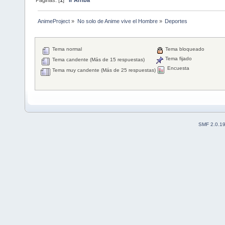
AnimeProject
»
No solo de Anime vive el Hombre
»
Deportes
Tema normal
Tema bloqueado
Tema fijado
Tema candente (Más de 15 respuestas)
Encuesta
Tema muy candente (Más de 25 respuestas)
SMF 2.0.1