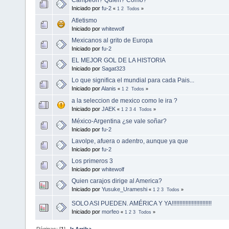
Iniciado por
fu-2
«
1
2
Todos
»
Atletismo
Iniciado por
whitewolf
Mexicanos al grito de Europa
Iniciado por
fu-2
EL MEJOR GOL DE LA HISTORIA
Iniciado por
Sagat323
Lo que significa el mundial para cada Pais...
Iniciado por
Alanis
«
1
2
Todos
»
a la seleccion de mexico como le ira ?
Iniciado por
JAEK
«
1
2
3
4
Todos
»
México-Argentina ¿se vale soñar?
Iniciado por
fu-2
Lavolpe, afuera o adentro, aunque ya que
Iniciado por
fu-2
Los primeros 3
Iniciado por
whitewolf
Quien carajos dirige al America?
Iniciado por
Yusuke_Urameshi
«
1
2
3
Todos
»
SOLO ASI PUEDEN. AMÉRICA Y YA!!!!!!!!!!!!!!!!!!!!!!!!!!
Iniciado por
morfeo
«
1
2
3
Todos
»
Páginas: [
1
]
Ir Arriba