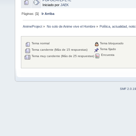
Iniciado por
JAEK
Páginas: [
1
]
Ir Arriba
AnimeProject
»
No solo de Anime vive el Hombre
»
Política, actualidad, not
Tema normal
Tema bloqueado
Tema fijado
Tema candente (Más de 15 respuestas)
Encuesta
Tema muy candente (Más de 25 respuestas)
SMF 2.0.1