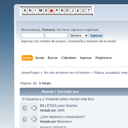
Bienvenido(a),
Visitante
. Por favor,
ingresa
o
regístrate
.
Ingresar con nombre de usuario, contraseña y duración de la sesión
Inicio
Ayuda
Buscar
Calendario
Ingresar
Registrarse
AnimeProject
»
No solo de Anime vive el Hombre
»
Política, actualidad, not
Páginas: [
1
]
Ir Abajo
Asunto
/
Iniciado por
0 Usuarios y 1 Visitante están viendo este foro.
BILLETIZA:caso Granier
Iniciado por
JAEK
¿Son italianos o mexicanos?
Iniciado por
Mostrenco
POPOCATEPETL