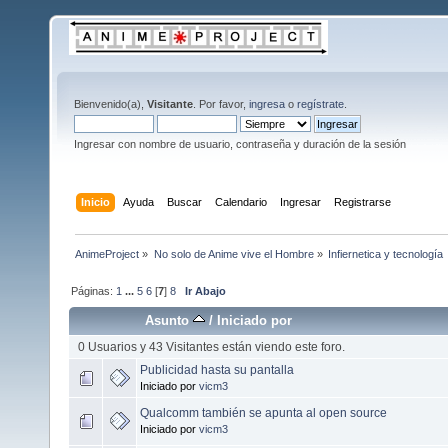
Bienvenido(a),
Visitante
. Por favor,
ingresa
o
regístrate
.
Ingresar con nombre de usuario, contraseña y duración de la sesión
Inicio
Ayuda
Buscar
Calendario
Ingresar
Registrarse
AnimeProject
»
No solo de Anime vive el Hombre
»
Infiernetica y tecnología
Páginas:
1
...
5
6
[
7
]
8
Ir Abajo
Asunto
/
Iniciado por
0 Usuarios y 43 Visitantes están viendo este foro.
Publicidad hasta su pantalla
Iniciado por
vicm3
Qualcomm también se apunta al open source
Iniciado por
vicm3