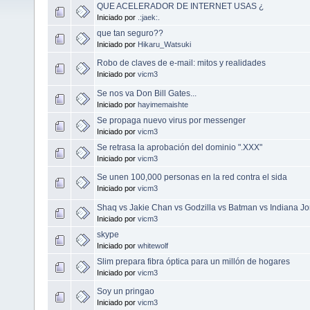
QUE ACELERADOR DE INTERNET USAS ¿
Iniciado por
.:jaek:.
que tan seguro??
Iniciado por
Hikaru_Watsuki
Robo de claves de e-mail: mitos y realidades
Iniciado por
vicm3
Se nos va Don Bill Gates...
Iniciado por
hayimemaishte
Se propaga nuevo virus por messenger
Iniciado por
vicm3
Se retrasa la aprobación del dominio ".XXX"
Iniciado por
vicm3
Se unen 100,000 personas en la red contra el sida
Iniciado por
vicm3
Shaq vs Jakie Chan vs Godzilla vs Batman vs Indiana Jon
Iniciado por
vicm3
skype
Iniciado por
whitewolf
Slim prepara fibra óptica para un millón de hogares
Iniciado por
vicm3
Soy un pringao
Iniciado por
vicm3