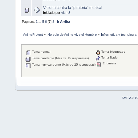
Victoria contra la ´piratería´ musical
Iniciado por
vicm3
Páginas:
1
...
5
6
[
7
]
8
Ir Arriba
AnimeProject
»
No solo de Anime vive el Hombre
»
Infiernetica y tecnología
Tema normal
Tema bloqueado
Tema fijado
Tema candente (Más de 15 respuestas)
Encuesta
Tema muy candente (Más de 25 respuestas)
SMF 2.0.1