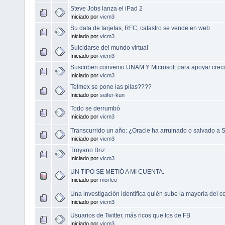
Steve Jobs lanza el iPad 2
Iniciado por
vicm3
Su data de tarjetas, RFC, catastro se vende en web
Iniciado por
vicm3
Suicidarse del mundo virtual
Iniciado por
vicm3
Suscriben convenio UNAM Y Microsoft para apoyar creci
Iniciado por
vicm3
Telmex se pone las pilas????
Iniciado por
seifer-kun
Todo se derrumbó
Iniciado por
vicm3
Transcurrido un año: ¿Oracle ha arruinado o salvado a 
Iniciado por
vicm3
Troyano Briz
Iniciado por
vicm3
UN TIPO SE METIÓ A MI CUENTA.
Iniciado por
morfeo
Una investigación identifica quién sube la mayoría del c
Iniciado por
vicm3
Usuarios de Twitter, más ricos que los de FB
Iniciado por
vicm3