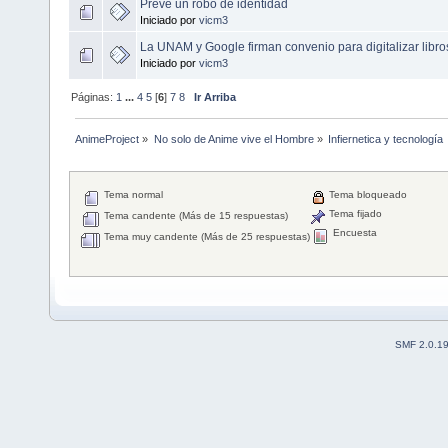
Prevé un robo de identidad
Iniciado por
vicm3
La UNAM y Google firman convenio para digitalizar libro
Iniciado por
vicm3
Páginas:
1
...
4
5
[
6
]
7
8
Ir Arriba
AnimeProject
»
No solo de Anime vive el Hombre
»
Infiernetica y tecnología
Tema normal
Tema bloqueado
Tema fijado
Tema candente (Más de 15 respuestas)
Encuesta
Tema muy candente (Más de 25 respuestas)
SMF 2.0.1