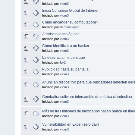
Iniciado por
vicm3
Inicia Congreso Global de Internet
Iniciado por
vicm3
Cómo encender su computadora?
Iniciado por
demonslayer
Activistas tecnológicos
Iniciado por
vicm3
Cómo identificar a un hacker
Iniciado por
vicm3
La desgracia me persigue
Iniciado por
fu-2
Publicidad hasta su pantalla
Iniciado por
vicm3
Anuncian dispositivo para que buscadores detecten der
Iniciado por
vicm3
Combatirá software intercambio de música clandestina
Iniciado por
vicm3
Más de tres millones de mexicanos hacen banca en líne
Iniciado por
vicm3
Vulnerabilidad en Excel (zero day)
Iniciado por
vicm3