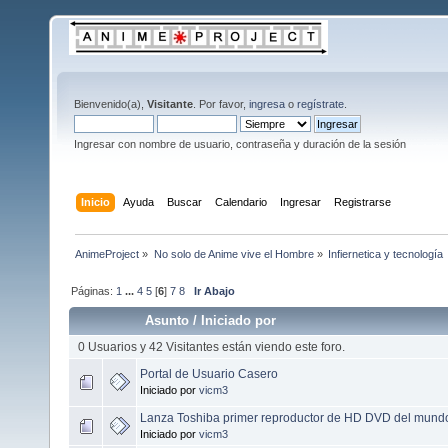
Bienvenido(a),
Visitante
. Por favor,
ingresa
o
regístrate
.
Ingresar con nombre de usuario, contraseña y duración de la sesión
Inicio
Ayuda
Buscar
Calendario
Ingresar
Registrarse
AnimeProject
»
No solo de Anime vive el Hombre
»
Infiernetica y tecnología
Páginas:
1
...
4
5
[
6
]
7
8
Ir Abajo
Asunto
/
Iniciado por
0 Usuarios y 42 Visitantes están viendo este foro.
Portal de Usuario Casero
Iniciado por
vicm3
Lanza Toshiba primer reproductor de HD DVD del mund
Iniciado por
vicm3