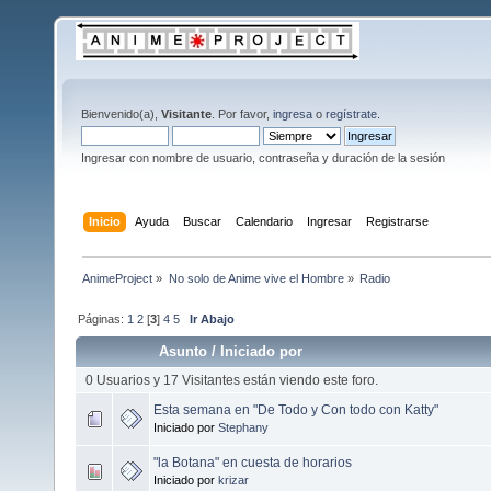
Bienvenido(a),
Visitante
. Por favor,
ingresa
o
regístrate
.
Ingresar con nombre de usuario, contraseña y duración de la sesión
Inicio
Ayuda
Buscar
Calendario
Ingresar
Registrarse
AnimeProject
»
No solo de Anime vive el Hombre
»
Radio
Páginas:
1
2
[
3
]
4
5
Ir Abajo
Asunto
/
Iniciado por
0 Usuarios y 17 Visitantes están viendo este foro.
Esta semana en "De Todo y Con todo con Katty"
Iniciado por
Stephany
"la Botana" en cuesta de horarios
Iniciado por
krizar