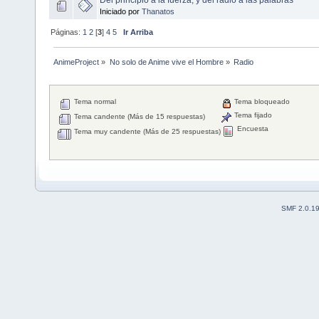
Iniciado por
Thanatos
Páginas:
1
2
[
3
]
4
5
Ir Arriba
AnimeProject
»
No solo de Anime vive el Hombre
»
Radio
Tema normal
Tema bloqueado
Tema fijado
Tema candente (Más de 15 respuestas)
Encuesta
Tema muy candente (Más de 25 respuestas)
SMF 2.0.1