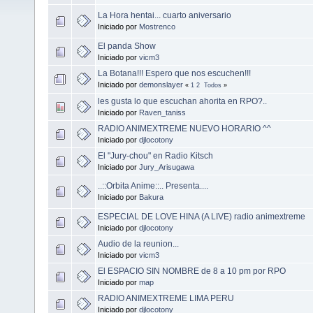
La Hora hentai... cuarto aniversario
Iniciado por
Mostrenco
El panda Show
Iniciado por
vicm3
La Botana!!! Espero que nos escuchen!!!
Iniciado por
demonslayer
«
1
2
Todos
»
les gusta lo que escuchan ahorita en RPO?..
Iniciado por
Raven_taniss
RADIO ANIMEXTREME NUEVO HORARIO ^^
Iniciado por
djlocotony
El "Jury-chou" en Radio Kitsch
Iniciado por
Jury_Arisugawa
..::Orbita Anime::.. Presenta....
Iniciado por
Bakura
ESPECIAL DE LOVE HINA (A LIVE) radio animextreme
Iniciado por
djlocotony
Audio de la reunion...
Iniciado por
vicm3
El ESPACIO SIN NOMBRE de 8 a 10 pm por RPO
Iniciado por
map
RADIO ANIMEXTREME LIMA PERU
Iniciado por
djlocotony