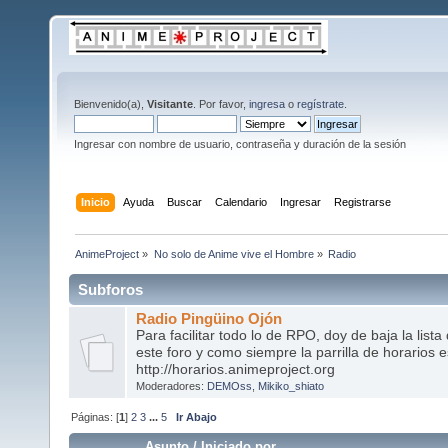
Bienvenido(a),
Visitante
. Por favor,
ingresa
o
regístrate
.
Ingresar con nombre de usuario, contraseña y duración de la sesión
Inicio
Ayuda
Buscar
Calendario
Ingresar
Registrarse
AnimeProject
»
No solo de Anime vive el Hombre
»
Radio
Subforos
Radio Pingüino Ojón
Para facilitar todo lo de RPO, doy de baja la lista
este foro y como siempre la parrilla de horarios e
http://horarios.animeproject.org
Moderadores:
DEMOss
,
Mikiko_shiato
Páginas: [
1
]
2
3
...
5
Ir Abajo
Asunto
/
Iniciado por