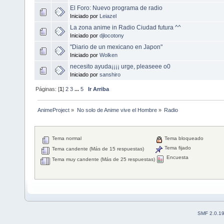
El Foro: Nuevo programa de radio
Iniciado por
Leiazel
La zona anime in Radio Ciudad futura ^^
Iniciado por
djlocotony
"Diario de un mexicano en Japon"
Iniciado por
Wolken
necesito ayuda¡¡¡¡ urge, pleaseee o0
Iniciado por
sanshiro
Páginas: [
1
]
2
3
...
5
Ir Arriba
AnimeProject
»
No solo de Anime vive el Hombre
»
Radio
Tema normal
Tema bloqueado
Tema fijado
Tema candente (Más de 15 respuestas)
Encuesta
Tema muy candente (Más de 25 respuestas)
SMF 2.0.1