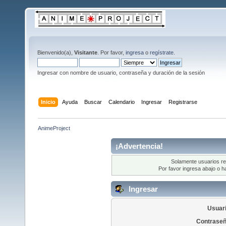
Bienvenido(a),
Visitante
. Por favor,
ingresa
o
regístrate
.
Ingresar con nombre de usuario, contraseña y duración de la sesión
Inicio
Ayuda
Buscar
Calendario
Ingresar
Registrarse
AnimeProject
¡Advertencia!
Solamente usuarios re
Por favor ingresa abajo o h
Ingresar
Usuari
Contraseñ