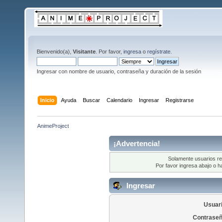
Bienvenido(a),
Visitante
. Por favor,
ingresa
o
regístrate
.
Ingresar con nombre de usuario, contraseña y duración de la sesión
Inicio
Ayuda
Buscar
Calendario
Ingresar
Registrarse
AnimeProject
¡Advertencia!
Solamente usuarios re
Por favor ingresa abajo o h
Ingresar
Usuari
Contraseñ