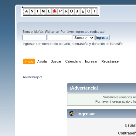
Bienvenido(a),
Visitante
. Por favor,
ingresa
o
regístrate
.
Ingresar con nombre de usuario, contraseña y duración de la sesión
Inicio
Ayuda
Buscar
Calendario
Ingresar
Registrarse
AnimeProject
¡Advertencia!
Solamente usuarios re
Por favor ingresa abajo o h
Ingresar
Usuari
Contraseñ