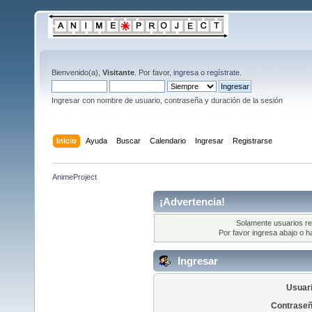
Bienvenido(a),
Visitante
. Por favor,
ingresa
o
regístrate
.
Ingresar con nombre de usuario, contraseña y duración de la sesión
Inicio
Ayuda
Buscar
Calendario
Ingresar
Registrarse
AnimeProject
¡Advertencia!
Solamente usuarios re
Por favor ingresa abajo o h
Ingresar
Usuari
Contraseñ