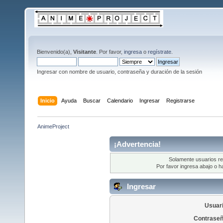
Bienvenido(a),
Visitante
. Por favor,
ingresa
o
regístrate
.
Ingresar con nombre de usuario, contraseña y duración de la sesión
Inicio
Ayuda
Buscar
Calendario
Ingresar
Registrarse
AnimeProject
¡Advertencia!
Solamente usuarios re
Por favor ingresa abajo o h
Ingresar
Usuari
Contraseñ