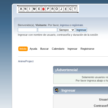
Bienvenido(a),
Visitante
. Por favor,
ingresa
o
regístrate
.
Ingresar con nombre de usuario, contraseña y duración de la sesión
Inicio
Ayuda
Buscar
Calendario
Ingresar
Registrarse
AnimeProject
¡Advertencia!
Solamente usuarios re
Por favor ingresa abajo o h
Ingresar
Usuari
Contraseñ