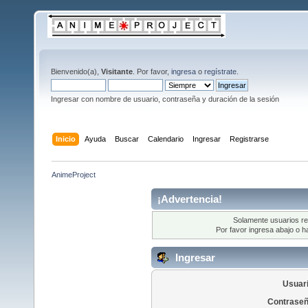
Bienvenido(a),
Visitante
. Por favor,
ingresa
o
regístrate
.
Ingresar con nombre de usuario, contraseña y duración de la sesión
Inicio
Ayuda
Buscar
Calendario
Ingresar
Registrarse
AnimeProject
¡Advertencia!
Solamente usuarios re
Por favor ingresa abajo o h
Ingresar
Usuari
Contraseñ