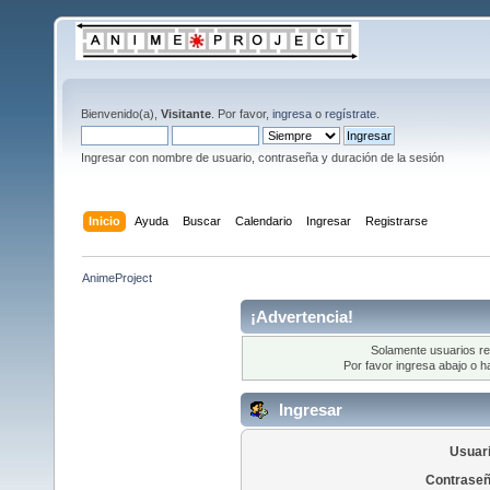
Bienvenido(a),
Visitante
. Por favor,
ingresa
o
regístrate
.
Ingresar con nombre de usuario, contraseña y duración de la sesión
Inicio
Ayuda
Buscar
Calendario
Ingresar
Registrarse
AnimeProject
¡Advertencia!
Solamente usuarios re
Por favor ingresa abajo o h
Ingresar
Usuari
Contraseñ