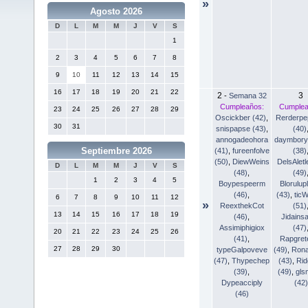
»
Agosto 2026
D
L
M
M
J
V
S
1
2
3
4
5
6
7
8
9
10
11
12
13
14
15
16
17
18
19
20
21
22
2
3
-
Semana 32
Cumpleaños:
Cumplea
23
24
25
26
27
28
29
Oscickber (42)
,
Rerderpe
30
31
snispapse (43)
,
(40)
annogadeohora
daymbory
Septiembre 2026
(41)
,
fureenfolve
(38)
(50)
,
DiewWeins
DelsAlet
D
L
M
M
J
V
S
(48)
,
(49)
1
2
3
4
5
Boypespeerm
Blorulup
(46)
,
(43)
,
ticW
6
7
8
9
10
11
12
»
ReexthekCot
(51)
13
14
15
16
17
18
19
(46)
,
Jidains
Assimiphigiox
(47)
20
21
22
23
24
25
26
(41)
,
Rapgret
27
28
29
30
typeGalpoveve
(49)
,
Rona
(47)
,
Thypechep
(43)
,
Rid
(39)
,
(49)
,
gls
Dypeacciply
(42)
(46)