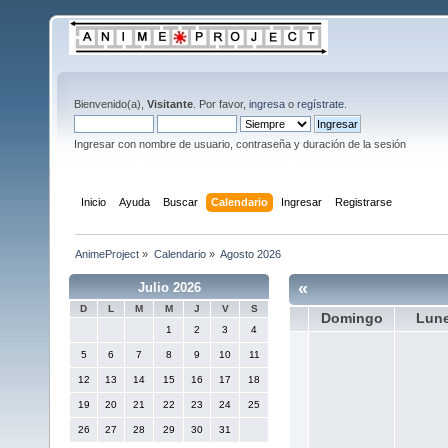
Bienvenido(a),
Visitante
. Por favor,
ingresa
o
regístrate
.
Ingresar con nombre de usuario, contraseña y duración de la sesión
Inicio
Ayuda
Buscar
Calendario
Ingresar
Registrarse
AnimeProject
»
Calendario
»
Agosto 2026
«
Julio 2026
D
L
M
M
J
V
S
Domingo
Lun
1
2
3
4
5
6
7
8
9
10
11
12
13
14
15
16
17
18
19
20
21
22
23
24
25
26
27
28
29
30
31