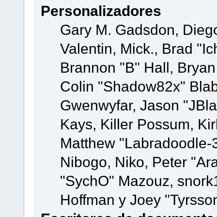
Personalizadores
Gary M. Gadsdon, Dieg
Valentin, Mick., Brad
Brannon "B" Hall, Bryan
Colin "Shadow82x" Blabe
Gwenwyfar, Jason "JBla
Kays, Killer Possum, K
Matthew "Labradoodle-3
Nibogo, Niko, Peter "Ara
"SychO" Mazouz, snork1
Hoffman y Joey "Tyrsso