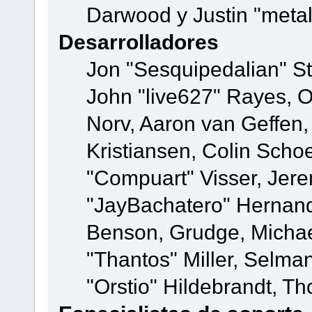
Darwood y Justin "meta
Desarrolladores
Jon "Sesquipedalian" St
John "live627" Rayes, 
Norv, Aaron van Geffen,
Kristiansen, Colin Scho
"Compuart" Visser, Jer
"JayBachatero" Hernand
Benson, Grudge, Micha
"Thantos" Miller, Selma
"Orstio" Hildebrandt, Th