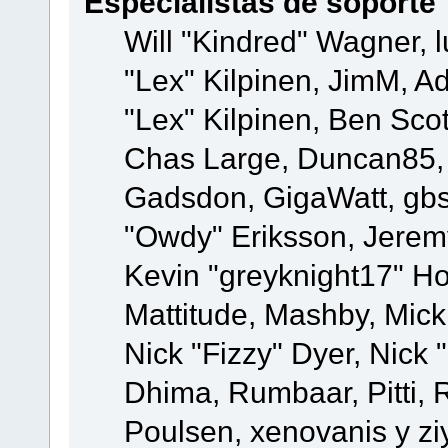
Especialistas de soporte
Will "Kindred" Wagner, l
"Lex" Kilpinen, JimM, Ad
"Lex" Kilpinen, Ben Sco
Chas Large, Duncan85, E
Gadsdon, GigaWatt, gbs
"Owdy" Eriksson, Jeremy
Kevin "greyknight17" Hou
Mattitude, Mashby, Mick G
Nick "Fizzy" Dyer, Nick 
Dhima, Rumbaar, Pitti,
Poulsen, xenovanis y zi