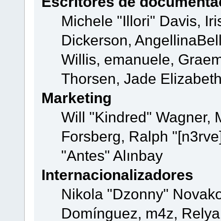
Escritores de documenta
Michele "Illori" Davis, 
Dickerson, AngellinaBell
Willis, emanuele, Grae
Thorsen, Jade Elizabeth
Marketing
Will "Kindred" Wagner,
Forsberg, Ralph "[n3rve
"Antes" Alınbay
Internacionalizadores
Nikola "Dzonny" Novako
Domínguez, m4z, Relyan